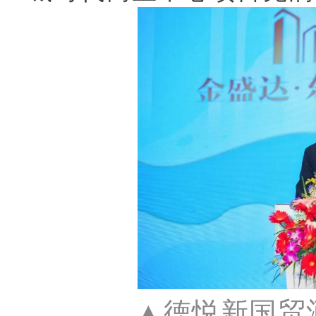
▲徳悦新国贸