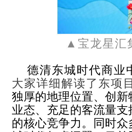
▲宝龙星汇
德清
东城时代商业
大家详细解读了东项
独厚的地理位置、创新
业态、充足的客流量支
的核心竞争力。同时众