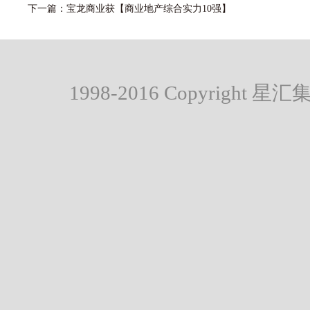
下一篇：
宝龙商业获【商业地产综合实力10强】
1998-2016 Copyright 