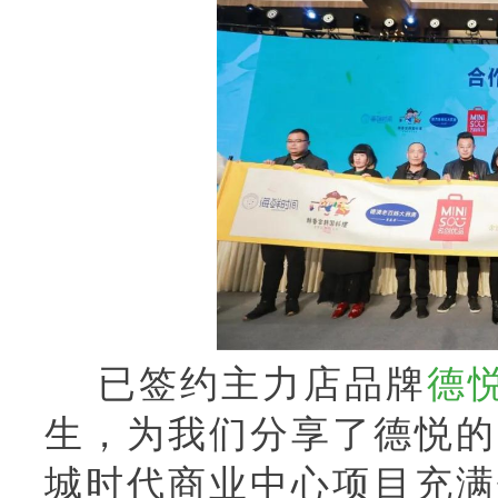
已签约主力店品牌
德
生，为我们分享了德悦的
城时代商业中心项目充满