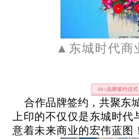
▲东城时代商
40+品牌签约仪式
合作品牌签约，共聚东
上印的不仅仅是东城时代
意着未来商业的宏伟蓝图