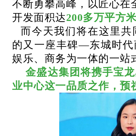
不断勇攀高峰，以匠心在
开发面积达
200多万平方
而今天我们将在这里共
的又一座丰碑
—东城时代
娱乐、商务为一体的一站
金盛达集团将携手宝龙
业中心这一品质之作，预