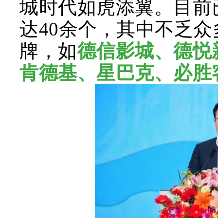
城时代如虎添翼。
目前
达40余个，其中不乏
牌，如
德信影城、德悦
肯德基、星巴克、必胜