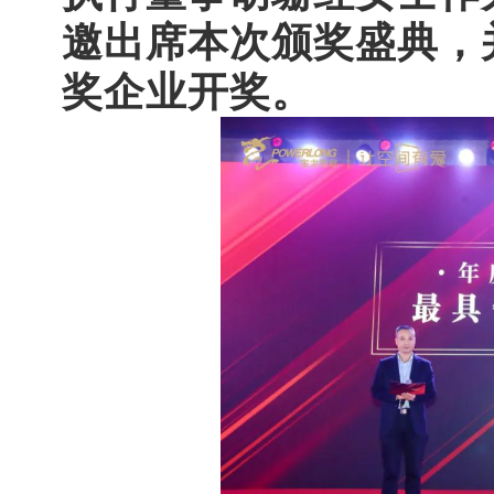
邀出席本次颁奖盛典，
奖企业开奖。