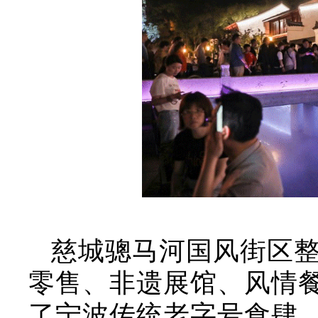
慈城骢马河国风街区
零售、非遗展馆、风情
了宁波传统老字号食肆