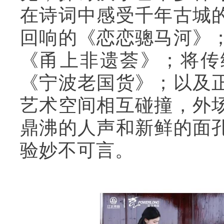
在诗词中感受千年古城
回响的《恋恋骢马河》
《甬上非遗荟》；将传
《宁波老国货》；以及
艺术空间相互碰撞，外
鼎沸的人声和新鲜的面
验妙不可言。