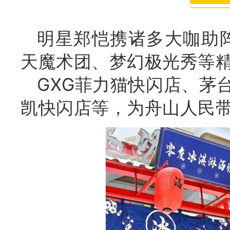
明星郑恺携诸多大咖助
天魔术团、梦幻极光秀等
GXG菲力猫快闪店、茅
凯快闪店等，为舟山人民