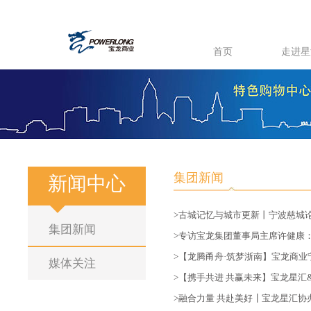
首页
走进星
集团新闻
新闻中心
>古城记忆与城市更新丨宁波慈城
集团新闻
>专访宝龙集团董事局主席许健康
>【龙腾甬舟·筑梦浙南】宝龙商业
媒体关注
>【携手共进 共赢未来】宝龙星
>融合力量 共赴美好┃宝龙星汇协