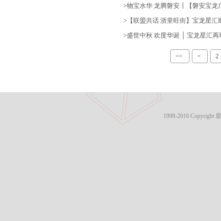
>物宝水华 龙腾磐安┃【磐安宝
>【联盟共话 浙里旺街】宝龙星
>盛世中秋 欢度华诞 │ 宝龙星汇
<<
<
2
1998-2016 Copyri