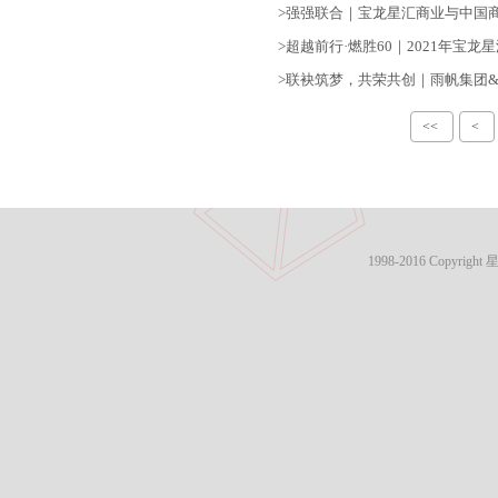
>强强联合｜宝龙星汇商业与中国
>超越前行·燃胜60｜2021年宝
>联袂筑梦，共荣共创｜雨帆集团
<<
<
1998-2016 Copyri