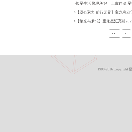
>焕星生活 悦见美好｜上虞佳源·
>【凝心聚力 前行无界】宝龙商
>【荣光与梦想】宝龙星汇亮相20
<<
<
1998-2016 Copyri