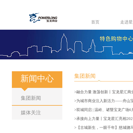
首页
走进星
集团新闻
新闻中心
>融合力量 激荡创新丨宝龙星汇商业
集团新闻
>为城市商业注入新活力——舟山宝
>双城同启 | 温岭、诸暨宝龙广场6
媒体关注
>承接向上力量丨宝龙星汇亮相20
>【古城新生，一眼千年】慈城骢